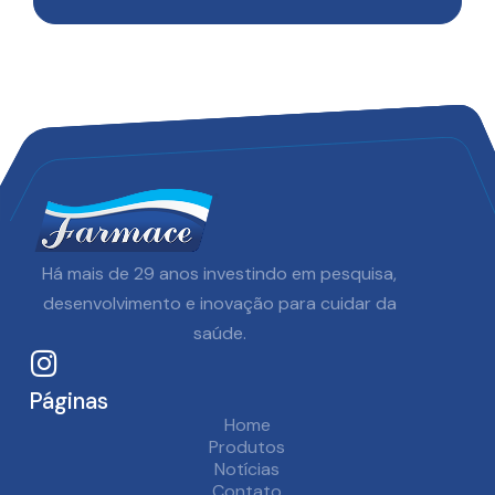
Há mais de
29
anos investindo em pesquisa,
desenvolvimento e inovação para cuidar da
Saiba mais
saúde.
Páginas
Home
Produtos
Notícias
Contato