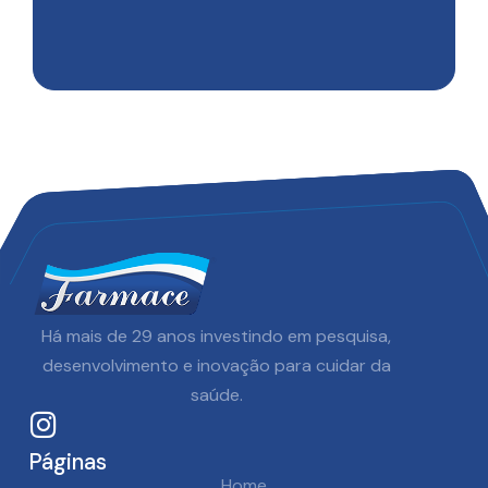
Há mais de
29
anos investindo em pesquisa,
desenvolvimento e inovação para cuidar da
Saiba mais
saúde.
Páginas
Home